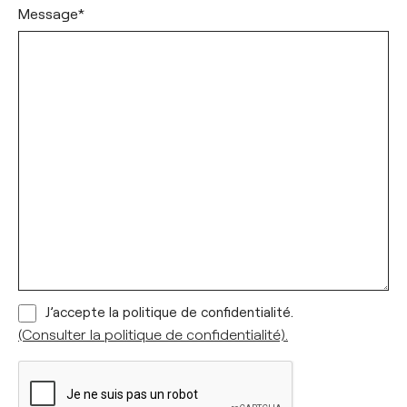
Message
*
(Consulter
J’accepte la politique de confidentialité.
la
(Consulter la politique de confidentialité).
politique
de
confidentialité).
*