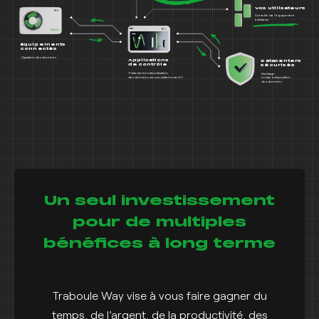
Vos utilisateurs
Contrôle de l'équipement
à distance
Équipements
connectés
Captation des données
Applications
Datacenters
de contrôle
sécurisés
Traitement et rationalisation
Stockage
des données via une plateforme IoT
et mise à disposition
des données
Un seul investissement
pour de multiples
bénéfices à long terme
Traboule Way vise à vous faire gagner du
temps, de l’argent, de la productivité, des