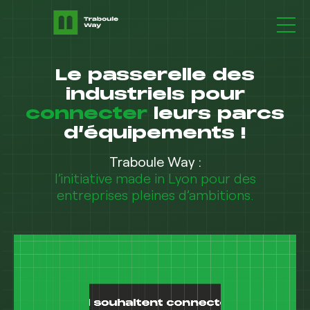
IOT Mate
Le passerelle des
Supervision & observabilité
industriels pour
Solutions
connecter
leurs parcs
d’équipements !
Cas client
Traboule Way :
Le groupement
l’initiative made in Lyon pour des
entreprises pleines d’ambitions.
Ressource Center
Contact